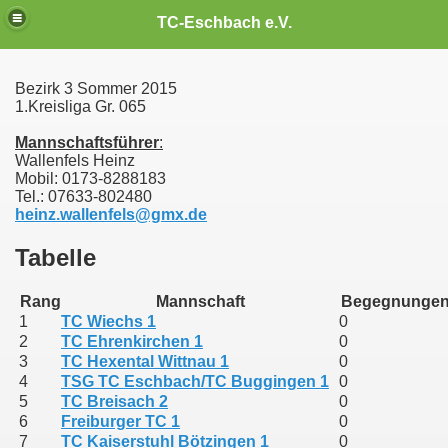
TC-Eschbach e.V.
Bezirk 3 Sommer 2015
1.Kreisliga Gr. 065
Mannschaftsführer
:
Wallenfels Heinz
Mobil: 0173-8288183
Tel.: 07633-802480
heinz.wallenfels@gmx.de
Tabelle
Rang
Mannschaft
Begegnunge
1
TC Wiechs 1
0
2
TC Ehrenkirchen 1
0
3
TC Hexental Wittnau 1
0
4
TSG TC Eschbach/TC Buggingen 1
0
5
TC Breisach 2
0
6
Freiburger TC 1
0
7
TC Kaiserstuhl Bötzingen 1
0